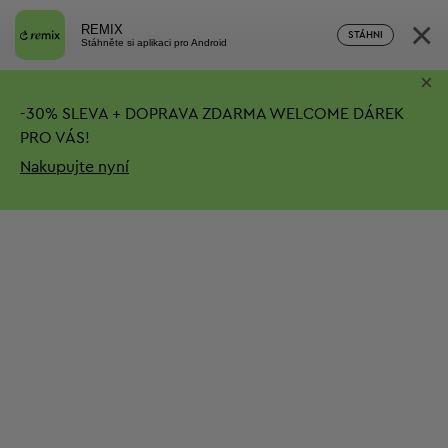
×
REMIX
STÁHNI
Stáhněte si aplikaci pro Android
×
-
30%
SLEVA + DOPRAVA ZDARMA
WELCOME DÁREK
PRO VÁS!
Nakupujte nyní