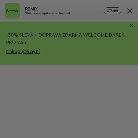
×
REMIX
STÁHNI
Stáhněte si aplikaci pro Android
×
-
30%
SLEVA + DOPRAVA ZDARMA
WELCOME DÁREK
PRO VÁS!
Nakupujte nyní