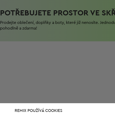
POTŘEBUJETE PROSTOR VE SKŘ
Prodejte oblečení, doplňky a boty, které již nenosíte. Jednod
pohodlně a zdarma!
REMIX POUŽÍVÁ COOKIES