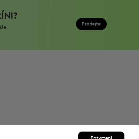
ÍNI?
Prodejte
uše,
Potvrzení