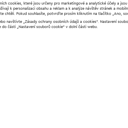
ních cookies, které jsou určeny pro marketingové a analytické účely a jso
ívají k personalizaci obsahu a reklam a k analýze návštěv stránek a mobiln
e chtěli. Pokud souhlasíte, potvrďte prosím kliknutím na tlačítko „Ano, so
“ nebo navštivte „Zásady ochrany osobních údajů a cookies“. Nastavení soub
e do části „Nastavení souborů cookie“ v dolní části webu.