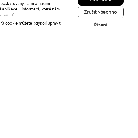
u poskytovány námi a našimi
í aplikace - informací, které nám
Zrušit všechno
uhlasím“.
orů cookie můžete kdykoli upravit
Řízení