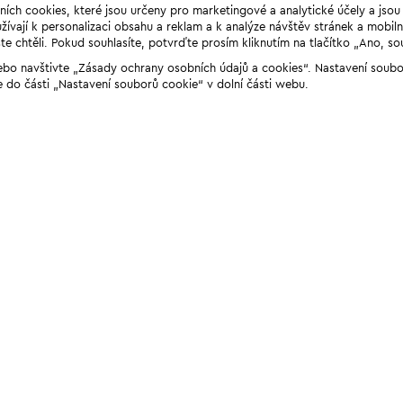
ních cookies, které jsou určeny pro marketingové a analytické účely a jso
ívají k personalizaci obsahu a reklam a k analýze návštěv stránek a mobiln
e chtěli. Pokud souhlasíte, potvrďte prosím kliknutím na tlačítko „Ano, so
“ nebo navštivte „Zásady ochrany osobních údajů a cookies“. Nastavení soub
e do části „Nastavení souborů cookie“ v dolní části webu.