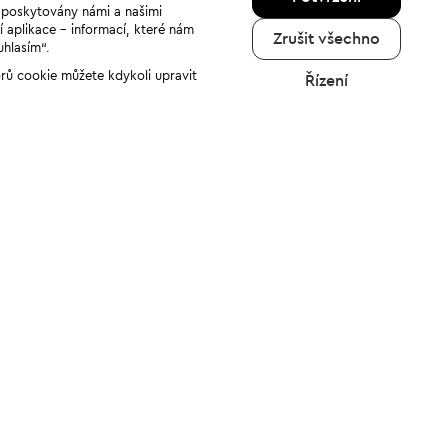
u poskytovány námi a našimi
í aplikace - informací, které nám
Zrušit všechno
uhlasím“.
orů cookie můžete kdykoli upravit
Řízení