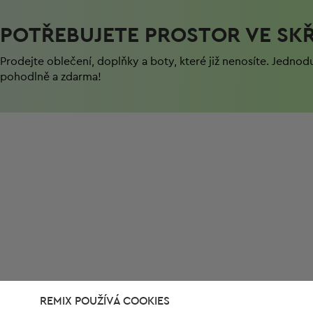
POTŘEBUJETE PROSTOR VE SKŘ
Prodejte oblečení, doplňky a boty, které již nenosíte. Jednod
pohodlně a zdarma!
REMIX POUŽÍVÁ COOKIES