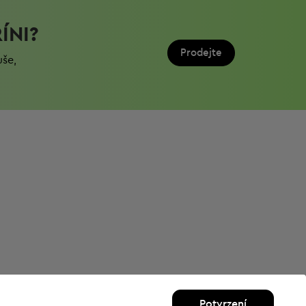
ÍNI?
Prodejte
uše,
Potvrzení