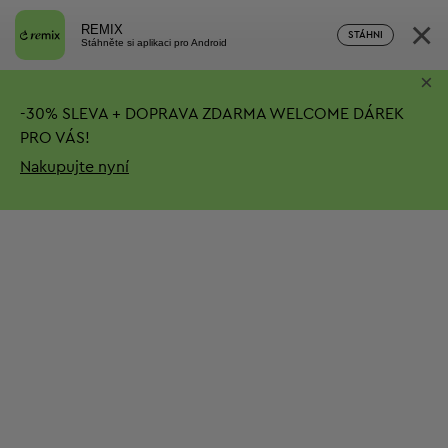
×
REMIX
STÁHNI
Stáhněte si aplikaci pro Android
×
-
30%
SLEVA + DOPRAVA ZDARMA
WELCOME DÁREK
PRO VÁS!
Nakupujte nyní