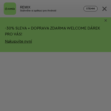
×
REMIX
STÁHNI
Stáhněte si aplikaci pro Android
×
-
30%
SLEVA + DOPRAVA ZDARMA
WELCOME DÁREK
PRO VÁS!
Nakupujte nyní