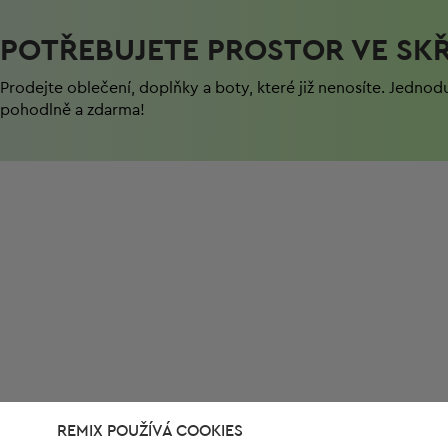
POTŘEBUJETE PROSTOR VE SKŘ
Prodejte oblečení, doplňky a boty, které již nenosíte. Jednod
pohodlně a zdarma!
REMIX POUŽÍVÁ COOKIES