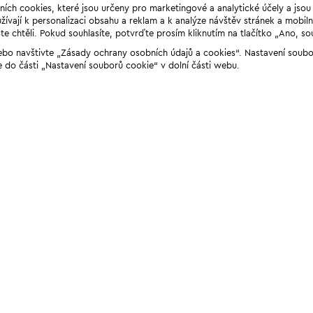
ních cookies, které jsou určeny pro marketingové a analytické účely a jso
ívají k personalizaci obsahu a reklam a k analýze návštěv stránek a mobiln
e chtěli. Pokud souhlasíte, potvrďte prosím kliknutím na tlačítko „Ano, so
“ nebo navštivte „Zásady ochrany osobních údajů a cookies“. Nastavení soub
e do části „Nastavení souborů cookie“ v dolní části webu.