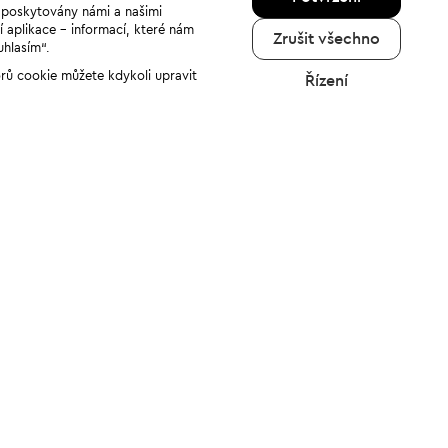
u poskytovány námi a našimi
í aplikace - informací, které nám
Zrušit všechno
uhlasím“.
orů cookie můžete kdykoli upravit
Řízení