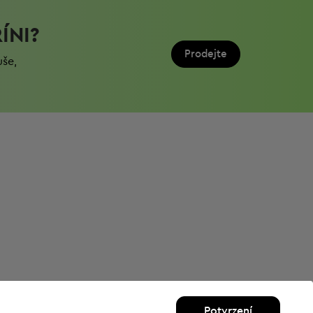
ÍNI?
Prodejte
uše,
Potvrzení