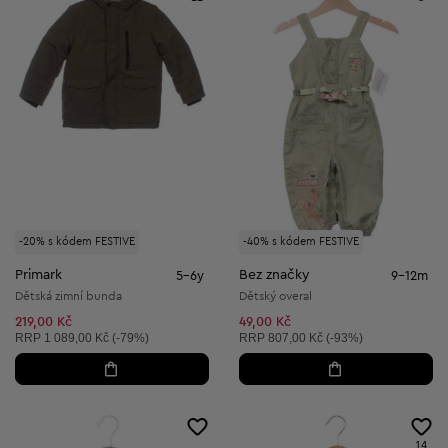
-20% s kódem FESTIVE
-40% s kódem FESTIVE
Primark
Bez značky
5-6y
9-12m
Dětská zimní bunda
Dětský overal
219,00 Kč
49,00 Kč
Doporučená cena:
Doporučená cena:
RRP
1 089,00 Kč (-79%)
RRP
807,00 Kč (-93%)
14