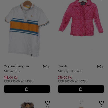
Original Penguin
Minoti
3-4y
2-3y
Dětské triko
Dětská jarní bunda
413,00 Kč
259,00 Kč
Doporučená cena:
Doporučená cena:
RRP
730,00 Kč (-43%)
RRP
807,00 Kč (-67%)
11
8