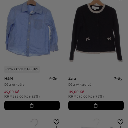
-40% s kódem FESTIVE
H&M
Zara
2-3m
7-8y
Dětská košile
Dětský kardigán
49,00 Kč
119,00 Kč
Doporučená cena:
Doporučená cena:
RRP
282,00 Kč (-82%)
RRP
576,00 Kč (-79%)
1
1