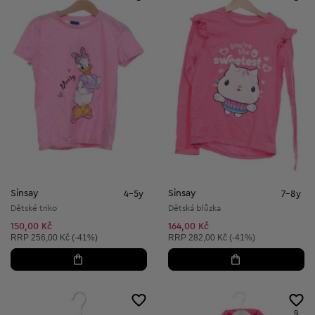
Sinsay
Sinsay
4-5y
7-8y
Dětské triko
Dětská blůzka
150,00 Kč
164,00 Kč
Doporučená cena:
Doporučená cena:
RRP
256,00 Kč (-41%)
RRP
282,00 Kč (-41%)
9