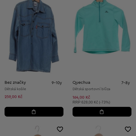
Bez značky
Quechua
9-10y
7-8y
Dětská košile
Dětská sportovní blůza
259,00 Kč
164,00 Kč
Doporučená cena:
RRP
628,00 Kč (-73%)