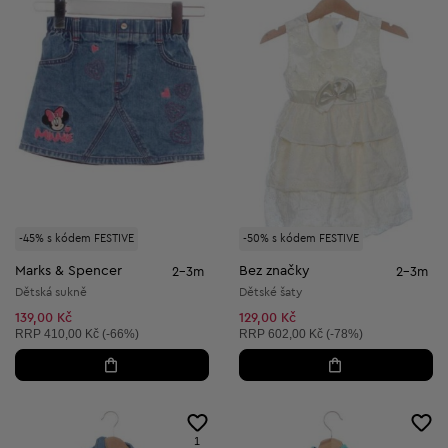
-45% s kódem FESTIVE
-50% s kódem FESTIVE
Marks & Spencer
Bez značky
2-3m
2-3m
Dětská sukně
Dětské šaty
139,00 Kč
129,00 Kč
Doporučená cena:
Doporučená cena:
RRP
410,00 Kč (-66%)
RRP
602,00 Kč (-78%)
1