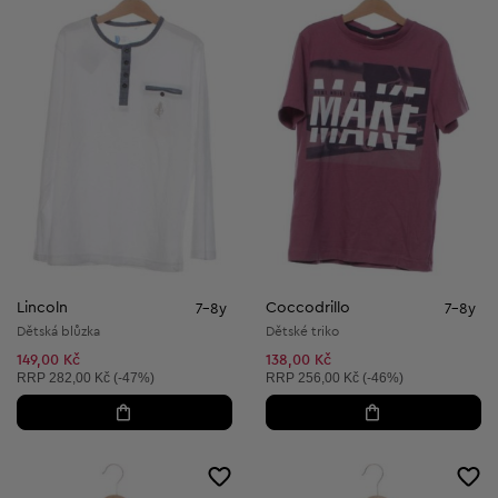
Lincoln
Coccodrillo
7-8y
7-8y
Dětská blůzka
Dětské triko
149,00 Kč
138,00 Kč
Doporučená cena:
Doporučená cena:
RRP
282,00 Kč (-47%)
RRP
256,00 Kč (-46%)