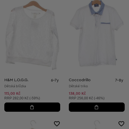
H&M L.O.G.G.
Coccodrillo
6-7y
7-8y
Dětská blůzka
Dětské triko
115,00 Kč
138,00 Kč
Doporučená cena:
Doporučená cena:
RRP
282,00 Kč (-59%)
RRP
256,00 Kč (-46%)