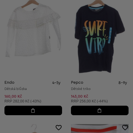
Endo
Pepco
4-5y
8-9y
Dětská blůzka
Dětské triko
160,00 Kč
143,00 Kč
Doporučená cena:
Doporučená cena:
RRP
282,00 Kč (-43%)
RRP
256,00 Kč (-44%)