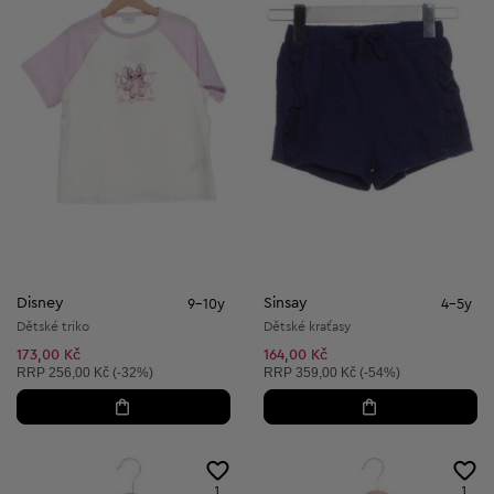
Disney
Sinsay
9-10y
4-5y
Dětské triko
Dětské kraťasy
173,00 Kč
164,00 Kč
Doporučená cena:
Doporučená cena:
RRP
256,00 Kč (-32%)
RRP
359,00 Kč (-54%)
1
1