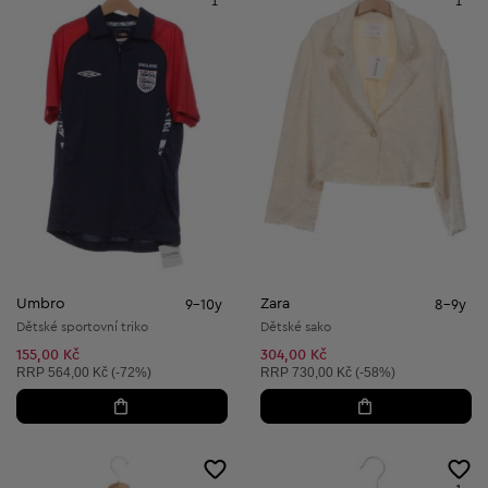
1
1
Umbro
Zara
9-10y
8-9y
Dětské sportovní triko
Dětské sako
155,00 Kč
304,00 Kč
Doporučená cena:
Doporučená cena:
RRP
564,00 Kč (-72%)
RRP
730,00 Kč (-58%)