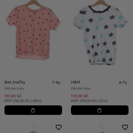
Bez značky
H&M
7-8y
6-7y
Dětské triko
Dětské triko
157,00 Kč
172,00 Kč
Doporučená cena:
Doporučená cena:
RRP
256,00 Kč (-38%)
RRP
256,00 Kč (-32%)