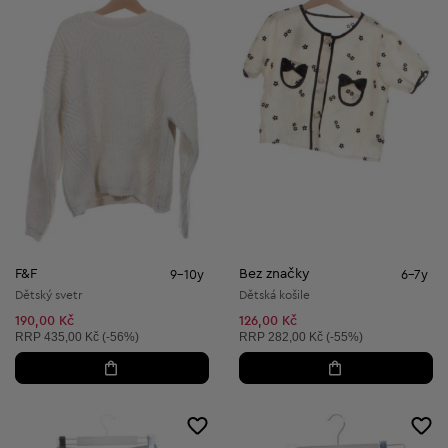
F&F
Bez značky
9-10y
6-7y
Dětský svetr
Dětská košile
190,00 Kč
126,00 Kč
Doporučená cena:
Doporučená cena:
RRP
435,00 Kč (-56%)
RRP
282,00 Kč (-55%)