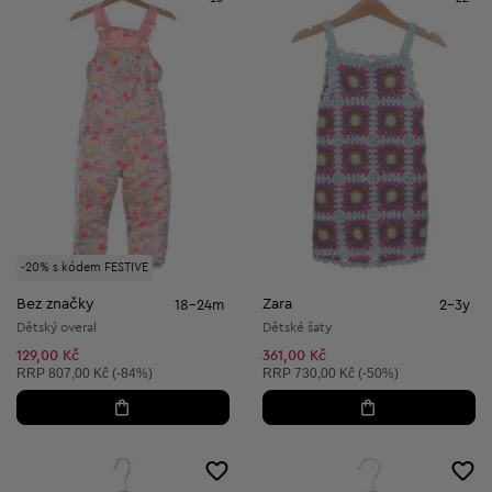
-20% s kódem FESTIVE
Bez značky
Zara
18-24m
2-3y
Dětský overal
Dětské šaty
129,00 Kč
361,00 Kč
Doporučená cena:
Doporučená cena:
RRP
807,00 Kč (-84%)
RRP
730,00 Kč (-50%)