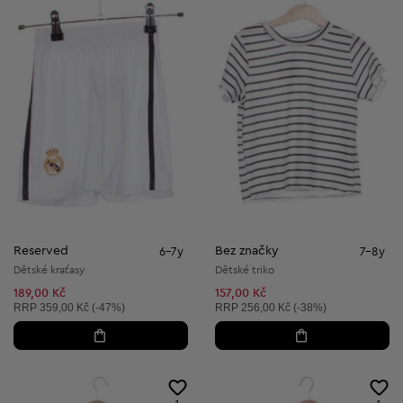
Reserved
Bez značky
6-7y
7-8y
Dětské kraťasy
Dětské triko
189,00 Kč
157,00 Kč
Doporučená cena:
Doporučená cena:
RRP
359,00 Kč (-47%)
RRP
256,00 Kč (-38%)