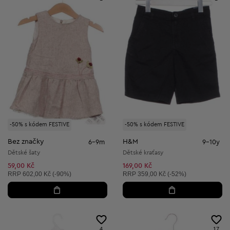
-50% s kódem FESTIVE
-50% s kódem FESTIVE
Bez značky
H&M
6-9m
9-10y
Dětské šaty
Dětské kraťasy
59,00 Kč
169,00 Kč
Doporučená cena:
Doporučená cena:
RRP
602,00 Kč (-90%)
RRP
359,00 Kč (-52%)
4
17