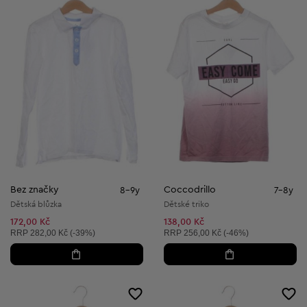
Bez značky
Coccodrillo
8-9y
7-8y
Dětská blůzka
Dětské triko
172,00 Kč
138,00 Kč
Doporučená cena:
Doporučená cena:
RRP
282,00 Kč (-39%)
RRP
256,00 Kč (-46%)