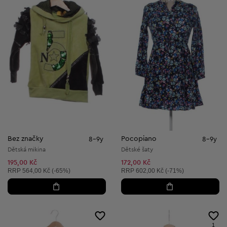
Bez značky
Pocopiano
8-9y
8-9y
Dětská mikina
Dětské šaty
195,00 Kč
172,00 Kč
Doporučená cena:
Doporučená cena:
RRP
564,00 Kč (-65%)
RRP
602,00 Kč (-71%)
1