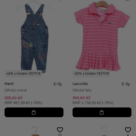
-45% s kódem FESTIVE
-50% s kódem FESTIVE
Next
Lacoste
2-3y
2-3y
Dětský overal
Dětské šaty
229,00 Kč
399,00 Kč
Doporučená cena:
Doporučená cena:
RRP
987,00 Kč (-76%)
RRP
1 730,00 Kč (-76%)
17
4