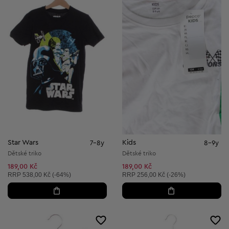
Star Wars
Kids
7-8y
8-9y
Dětské triko
Dětské triko
189,00 Kč
189,00 Kč
Doporučená cena:
Doporučená cena:
RRP
538,00 Kč (-64%)
RRP
256,00 Kč (-26%)