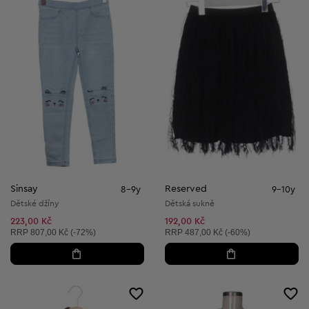
Sinsay
Reserved
8-9y
9-10y
Dětské džíny
Dětská sukně
223,00 Kč
192,00 Kč
Doporučená cena:
Doporučená cena:
RRP
807,00 Kč (-72%)
RRP
487,00 Kč (-60%)