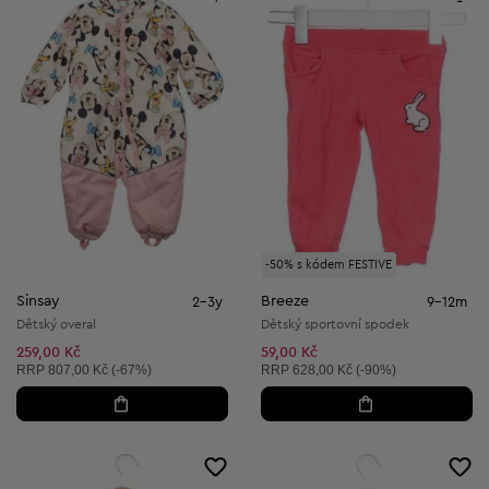
-50% s kódem FESTIVE
Sinsay
Breeze
2-3y
9-12m
Dětský overal
Dětský sportovní spodek
259,00 Kč
59,00 Kč
Doporučená cena:
Doporučená cena:
RRP
807,00 Kč (-67%)
RRP
628,00 Kč (-90%)