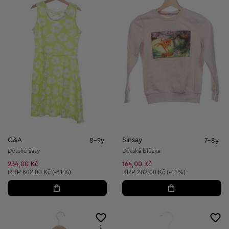
C&A
Sinsay
8-9y
7-8y
Dětské šaty
Dětská blůzka
234,00 Kč
164,00 Kč
Doporučená cena:
Doporučená cena:
RRP
602,00 Kč (-61%)
RRP
282,00 Kč (-41%)
1