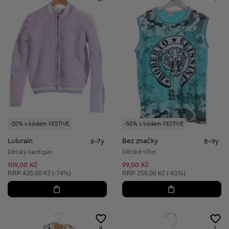
-20% s kódem FESTIVE
-50% s kódem FESTIVE
Lulurain
Bez značky
6-7y
8-9y
Dětský kardigán
Dětské tílko
109,00 Kč
99,00 Kč
Doporučená cena:
Doporučená cena:
RRP
435,00 Kč (-74%)
RRP
256,00 Kč (-61%)
4
1