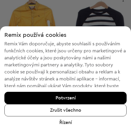
1
Remix používá cookies
Remix Vám doporučuje, abyste souhlasili s používáním
funkčních cookies, které jsou určeny pro marketingové a
analytické účely a jsou poskytovány námi a našimi
marketingovými partnery a analytiky. Tyto soubory
cookie se používají k personalizaci obsahu a reklam a k
analýze návštěv stránek a mobilní aplikace - informací,
H&M L.O.G.G.
M&S x Alexa Chung
6-7y
5-6y
které nám pomáhají ukázat Vám produkty, které byste
Dětská košile
Dětská blůzka
chtěli. Pokud souhlasíte, potvrďte prosím kliknutím na
126,00 Kč
401,00 Kč
Potvrzení
tlačítko „Ano, souhlasím“.
Doporučená cena:
Doporučená cena:
RRP
282,00 Kč (-55%)
RRP
730,00 Kč (-45%)
Chcete-li získat více informací, klikněte na „Chci více
Zrušit všechno
informací“ nebo navštivte „Zásady ochrany osobních
Řízení
údajů a cookies“. Nastavení souborů cookie můžete