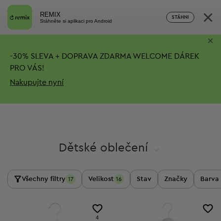
×
REMIX
STÁHNI
Stáhněte si aplikaci pro Android
×
-
30%
SLEVA + DOPRAVA ZDARMA
WELCOME DÁREK
PRO VÁS!
Nakupujte nyní
Dětské oblečení
Všechny filtry
Velikost
Stav
Značky
Barva
17
16
4