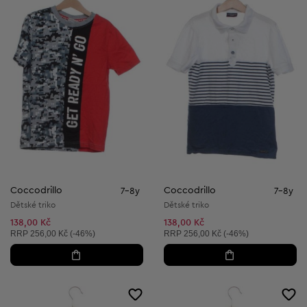
Coccodrillo
Coccodrillo
7-8y
7-8y
Dětské triko
Dětské triko
138,00 Kč
138,00 Kč
Doporučená cena:
Doporučená cena:
RRP
256,00 Kč (-46%)
RRP
256,00 Kč (-46%)