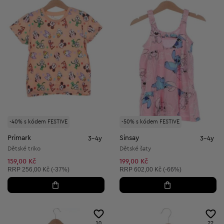
-40% s kódem FESTIVE
-50% s kódem FESTIVE
Primark
Sinsay
3-4y
3-4y
Dětské triko
Dětské šaty
159,00 Kč
199,00 Kč
Doporučená cena:
Doporučená cena:
RRP
256,00 Kč (-37%)
RRP
602,00 Kč (-66%)
10
22