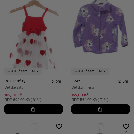
-50% s kódem FESTIVE
-50% s kódem FESTIVE
Bez značky
H&M
3-6m
2-3m
Dětské šaty
Dětská mikina
109,00 Kč
159,00 Kč
Doporučená cena:
Doporučená cena:
RRP
602,00 Kč (-81%)
RRP
564,00 Kč (-71%)
2