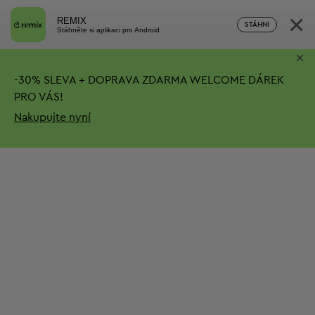
×
REMIX
STÁHNI
Stáhněte si aplikaci pro Android
×
-
30%
SLEVA + DOPRAVA ZDARMA
WELCOME DÁREK
PRO VÁS!
Nakupujte nyní