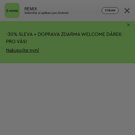
×
REMIX
STÁHNI
Stáhněte si aplikaci pro Android
×
-
30%
SLEVA + DOPRAVA ZDARMA
WELCOME DÁREK
PRO VÁS!
Nakupujte nyní