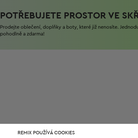
POTŘEBUJETE PROSTOR VE SKŘ
Prodejte oblečení, doplňky a boty, které již nenosíte. Jednod
pohodlně a zdarma!
REMIX POUŽÍVÁ COOKIES