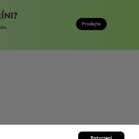
ÍNI?
Prodejte
uše,
Potvrzení