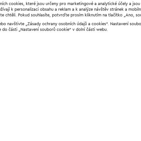
ních cookies, které jsou určeny pro marketingové a analytické účely a jso
ívají k personalizaci obsahu a reklam a k analýze návštěv stránek a mobiln
e chtěli. Pokud souhlasíte, potvrďte prosím kliknutím na tlačítko „Ano, so
“ nebo navštivte „Zásady ochrany osobních údajů a cookies“. Nastavení soub
e do části „Nastavení souborů cookie“ v dolní části webu.