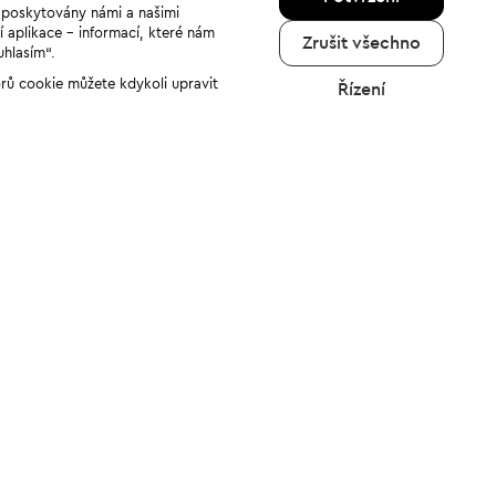
u poskytovány námi a našimi
í aplikace - informací, které nám
Zrušit všechno
uhlasím“.
orů cookie můžete kdykoli upravit
Řízení