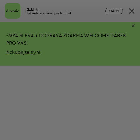
×
REMIX
STÁHNI
Stáhněte si aplikaci pro Android
×
-
30%
SLEVA + DOPRAVA ZDARMA
WELCOME DÁREK
PRO VÁS!
Nakupujte nyní