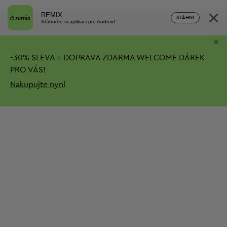
×
REMIX
STÁHNI
Stáhněte si aplikaci pro Android
×
-
30%
SLEVA + DOPRAVA ZDARMA
WELCOME DÁREK
PRO VÁS!
Nakupujte nyní