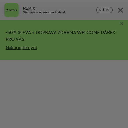
×
REMIX
STÁHNI
Stáhněte si aplikaci pro Android
×
-
30%
SLEVA + DOPRAVA ZDARMA
WELCOME DÁREK
PRO VÁS!
Nakupujte nyní