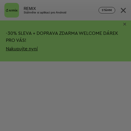
×
REMIX
STÁHNI
Stáhněte si aplikaci pro Android
×
-
30%
SLEVA + DOPRAVA ZDARMA
WELCOME DÁREK
PRO VÁS!
Nakupujte nyní