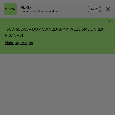
×
REMIX
STÁHNI
Stáhněte si aplikaci pro Android
×
-
30%
SLEVA + DOPRAVA ZDARMA
WELCOME DÁREK
PRO VÁS!
Nakupujte nyní