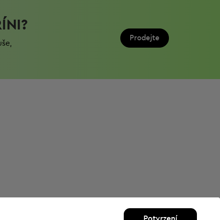
ÍNI?
Prodejte
uše,
Potvrzení