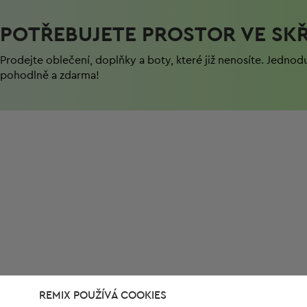
POTŘEBUJETE PROSTOR VE SKŘ
Prodejte oblečení, doplňky a boty, které již nenosíte. Jednod
pohodlně a zdarma!
REMIX POUŽÍVÁ COOKIES