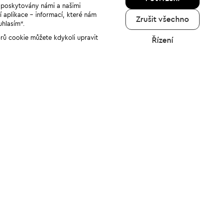
u poskytovány námi a našimi
í aplikace - informací, které nám
Zrušit všechno
uhlasím“.
orů cookie můžete kdykoli upravit
Řízení