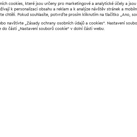
ních cookies, které jsou určeny pro marketingové a analytické účely a jso
ívají k personalizaci obsahu a reklam a k analýze návštěv stránek a mobiln
e chtěli. Pokud souhlasíte, potvrďte prosím kliknutím na tlačítko „Ano, so
“ nebo navštivte „Zásady ochrany osobních údajů a cookies“. Nastavení soub
e do části „Nastavení souborů cookie“ v dolní části webu.