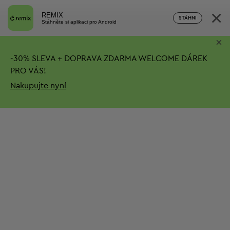
×
REMIX
STÁHNI
Stáhněte si aplikaci pro Android
×
-
30%
SLEVA + DOPRAVA ZDARMA
WELCOME DÁREK
PRO VÁS!
Nakupujte nyní