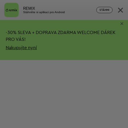
×
REMIX
STÁHNI
Stáhněte si aplikaci pro Android
×
-
30%
SLEVA + DOPRAVA ZDARMA
WELCOME DÁREK
PRO VÁS!
Nakupujte nyní