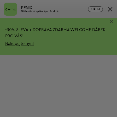
×
REMIX
STÁHNI
Stáhněte si aplikaci pro Android
×
-
30%
SLEVA + DOPRAVA ZDARMA
WELCOME DÁREK
PRO VÁS!
Nakupujte nyní