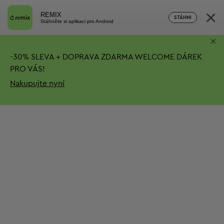
×
REMIX
STÁHNI
Stáhněte si aplikaci pro Android
×
-
30%
SLEVA + DOPRAVA ZDARMA
WELCOME DÁREK
PRO VÁS!
Nakupujte nyní