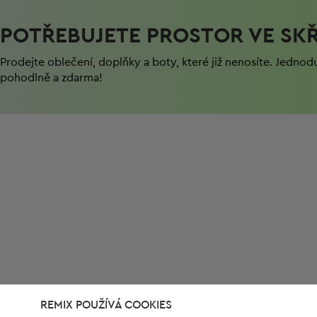
POTŘEBUJETE PROSTOR VE SKŘ
Prodejte oblečení, doplňky a boty, které již nenosíte. Jednod
pohodlně a zdarma!
REMIX POUŽÍVÁ COOKIES