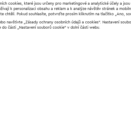
ních cookies, které jsou určeny pro marketingové a analytické účely a jso
ívají k personalizaci obsahu a reklam a k analýze návštěv stránek a mobiln
e chtěli. Pokud souhlasíte, potvrďte prosím kliknutím na tlačítko „Ano, so
“ nebo navštivte „Zásady ochrany osobních údajů a cookies“. Nastavení soub
e do části „Nastavení souborů cookie“ v dolní části webu.