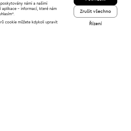
u poskytovány námi a našimi
í aplikace - informací, které nám
Zrušit všechno
uhlasím“.
orů cookie můžete kdykoli upravit
Řízení