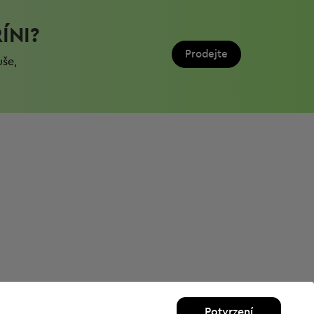
ÍNI?
Prodejte
uše,
Potvrzení