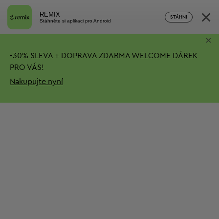
×
REMIX
STÁHNI
Stáhněte si aplikaci pro Android
×
-
30%
SLEVA + DOPRAVA ZDARMA
WELCOME DÁREK
PRO VÁS!
Nakupujte nyní