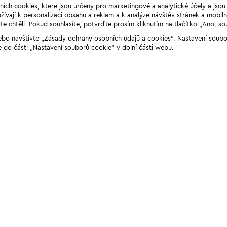
ních cookies, které jsou určeny pro marketingové a analytické účely a jso
ívají k personalizaci obsahu a reklam a k analýze návštěv stránek a mobiln
e chtěli. Pokud souhlasíte, potvrďte prosím kliknutím na tlačítko „Ano, so
“ nebo navštivte „Zásady ochrany osobních údajů a cookies“. Nastavení soub
e do části „Nastavení souborů cookie“ v dolní části webu.