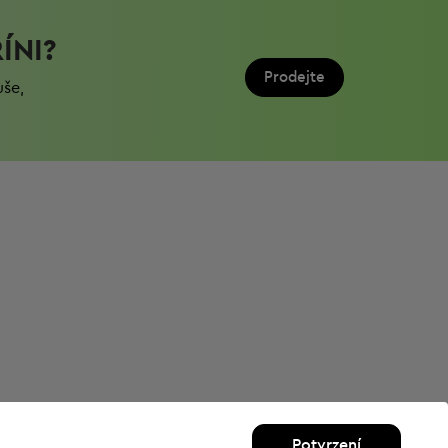
ÍNI?
Prodejte
uše,
Potvrzení