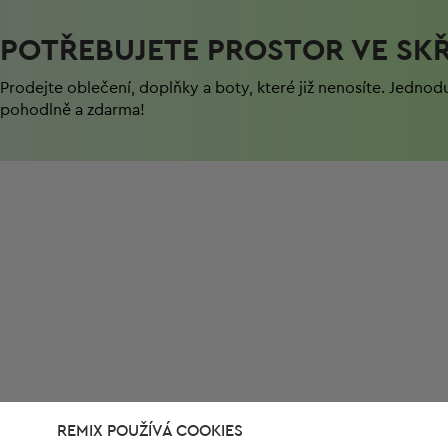
POTŘEBUJETE PROSTOR VE SKŘ
Prodejte oblečení, doplňky a boty, které již nenosíte. Jednod
pohodlně a zdarma!
REMIX POUŽÍVÁ COOKIES