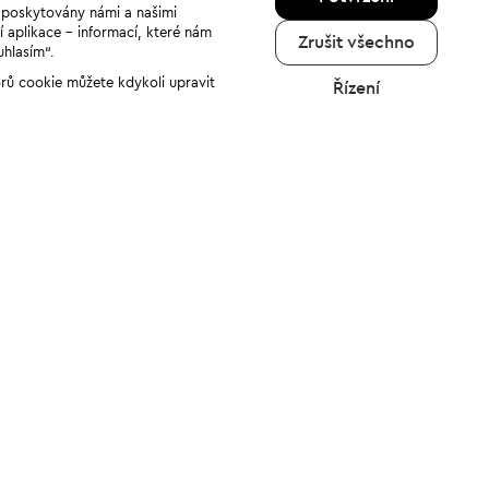
u poskytovány námi a našimi
í aplikace - informací, které nám
Zrušit všechno
uhlasím“.
orů cookie můžete kdykoli upravit
Řízení