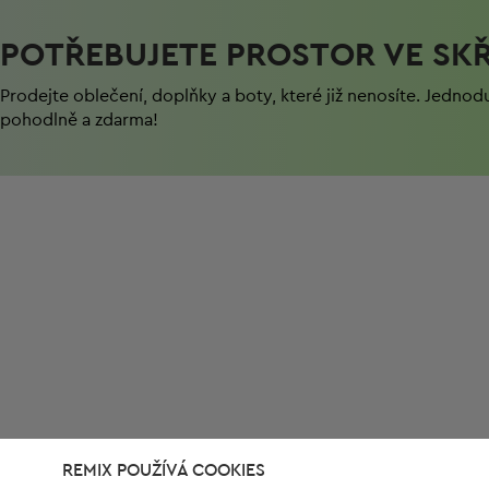
POTŘEBUJETE PROSTOR VE SKŘ
Prodejte oblečení, doplňky a boty, které již nenosíte. Jednod
pohodlně a zdarma!
REMIX POUŽÍVÁ COOKIES