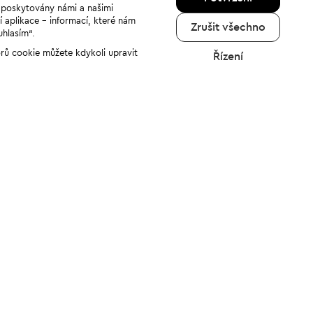
u poskytovány námi a našimi
í aplikace - informací, které nám
Zrušit všechno
uhlasím“.
orů cookie můžete kdykoli upravit
Řízení