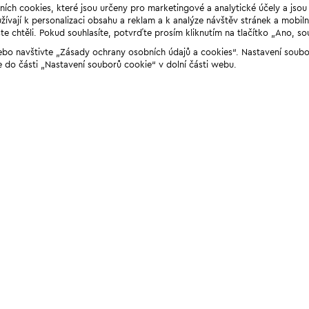
ních cookies, které jsou určeny pro marketingové a analytické účely a jso
ívají k personalizaci obsahu a reklam a k analýze návštěv stránek a mobiln
e chtěli. Pokud souhlasíte, potvrďte prosím kliknutím na tlačítko „Ano, so
“ nebo navštivte „Zásady ochrany osobních údajů a cookies“. Nastavení soub
e do části „Nastavení souborů cookie“ v dolní části webu.