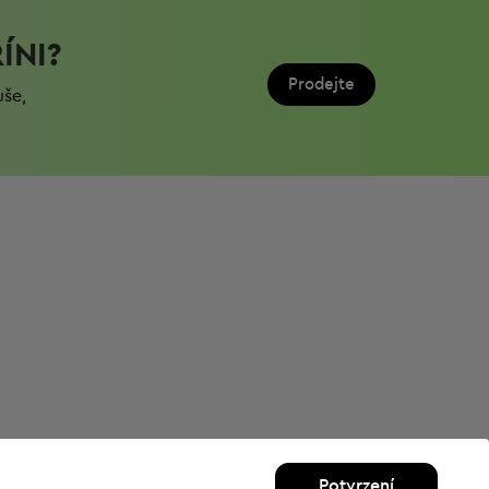
ÍNI?
Prodejte
uše,
Potvrzení