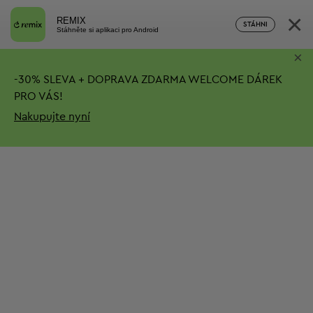
×
REMIX
STÁHNI
Stáhněte si aplikaci pro Android
×
-
30%
SLEVA + DOPRAVA ZDARMA
WELCOME DÁREK
PRO VÁS!
Nakupujte nyní