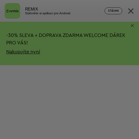
×
REMIX
STÁHNI
Stáhněte si aplikaci pro Android
×
-
30%
SLEVA + DOPRAVA ZDARMA
WELCOME DÁREK
PRO VÁS!
Nakupujte nyní