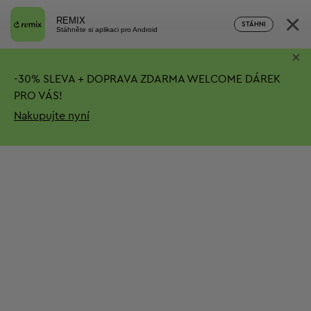
×
REMIX
STÁHNI
Stáhněte si aplikaci pro Android
×
-
30%
SLEVA + DOPRAVA ZDARMA
WELCOME DÁREK
PRO VÁS!
Nakupujte nyní