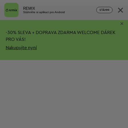
×
REMIX
STÁHNI
Stáhněte si aplikaci pro Android
×
-
30%
SLEVA + DOPRAVA ZDARMA
WELCOME DÁREK
PRO VÁS!
Nakupujte nyní