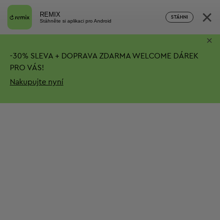
×
REMIX
STÁHNI
Stáhněte si aplikaci pro Android
×
-
30%
SLEVA + DOPRAVA ZDARMA
WELCOME DÁREK
PRO VÁS!
Nakupujte nyní