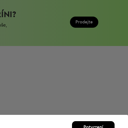
ÍNI?
Prodejte
uše,
Potvrzení