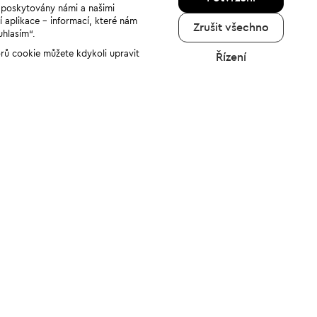
u poskytovány námi a našimi
í aplikace - informací, které nám
Zrušit všechno
uhlasím“.
orů cookie můžete kdykoli upravit
Řízení