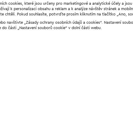
ních cookies, které jsou určeny pro marketingové a analytické účely a jso
ívají k personalizaci obsahu a reklam a k analýze návštěv stránek a mobiln
e chtěli. Pokud souhlasíte, potvrďte prosím kliknutím na tlačítko „Ano, so
“ nebo navštivte „Zásady ochrany osobních údajů a cookies“. Nastavení soub
e do části „Nastavení souborů cookie“ v dolní části webu.