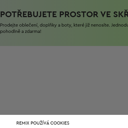
POTŘEBUJETE PROSTOR VE SKŘ
Prodejte oblečení, doplňky a boty, které již nenosíte. Jednod
pohodlně a zdarma!
REMIX POUŽÍVÁ COOKIES