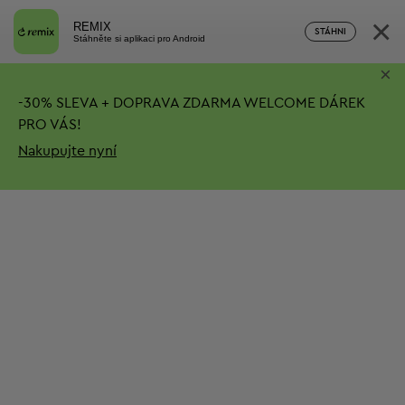
×
REMIX
STÁHNI
Stáhněte si aplikaci pro Android
×
-
30%
SLEVA + DOPRAVA ZDARMA
WELCOME DÁREK
PRO VÁS!
Nakupujte nyní