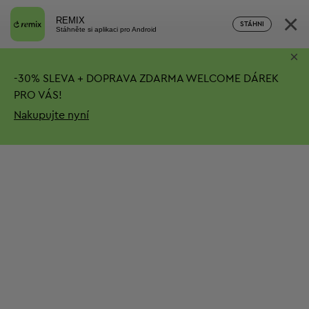
×
REMIX
STÁHNI
Stáhněte si aplikaci pro Android
×
-
30%
SLEVA + DOPRAVA ZDARMA
WELCOME DÁREK
PRO VÁS!
Nakupujte nyní