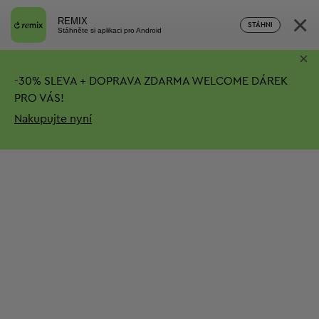
×
REMIX
STÁHNI
Stáhněte si aplikaci pro Android
×
-
30%
SLEVA + DOPRAVA ZDARMA
WELCOME DÁREK
PRO VÁS!
Nakupujte nyní