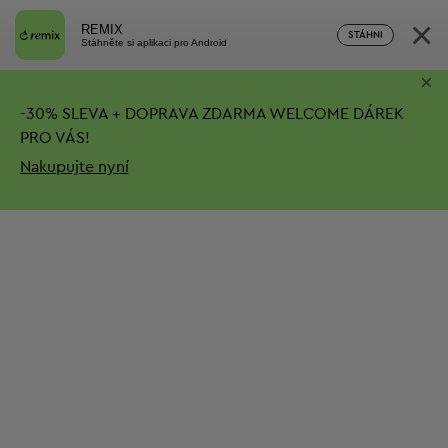
×
REMIX
STÁHNI
Stáhněte si aplikaci pro Android
×
-
30%
SLEVA + DOPRAVA ZDARMA
WELCOME DÁREK
PRO VÁS!
Nakupujte nyní