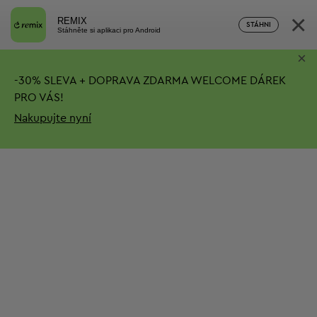
×
REMIX
STÁHNI
Stáhněte si aplikaci pro Android
×
-
30%
SLEVA + DOPRAVA ZDARMA
WELCOME DÁREK
PRO VÁS!
Nakupujte nyní