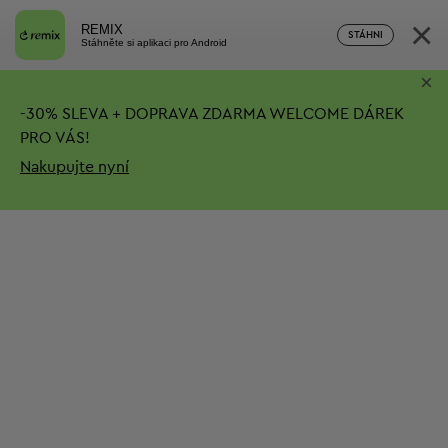
×
REMIX
STÁHNI
Stáhněte si aplikaci pro Android
×
-
30%
SLEVA + DOPRAVA ZDARMA
WELCOME DÁREK
PRO VÁS!
Nakupujte nyní