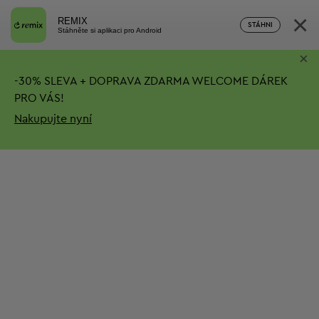
×
REMIX
STÁHNI
Stáhněte si aplikaci pro Android
×
-
30%
SLEVA + DOPRAVA ZDARMA
WELCOME DÁREK
PRO VÁS!
Nakupujte nyní