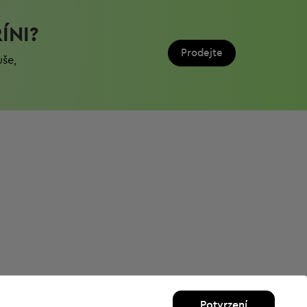
ÍNI?
Prodejte
uše,
Potvrzení