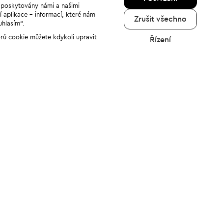
u poskytovány námi a našimi
í aplikace - informací, které nám
Zrušit všechno
uhlasím“.
orů cookie můžete kdykoli upravit
Řízení