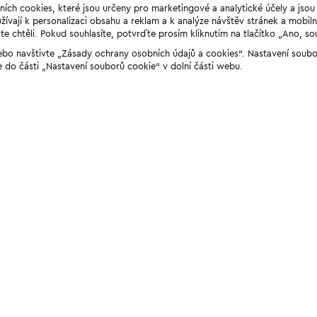
ních cookies, které jsou určeny pro marketingové a analytické účely a jso
ívají k personalizaci obsahu a reklam a k analýze návštěv stránek a mobiln
e chtěli. Pokud souhlasíte, potvrďte prosím kliknutím na tlačítko „Ano, so
“ nebo navštivte „Zásady ochrany osobních údajů a cookies“. Nastavení soub
e do části „Nastavení souborů cookie“ v dolní části webu.