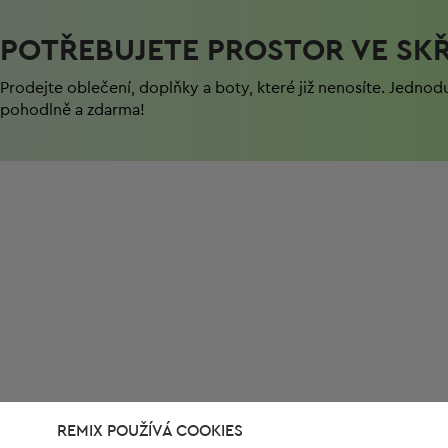
POTŘEBUJETE PROSTOR VE SKŘ
Prodejte oblečení, doplňky a boty, které již nenosíte. Jednod
pohodlně a zdarma!
REMIX POUŽÍVÁ COOKIES