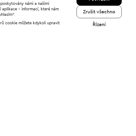
u poskytovány námi a našimi
í aplikace - informací, které nám
Zrušit všechno
uhlasím“.
orů cookie můžete kdykoli upravit
Řízení