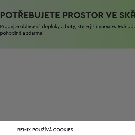
POTŘEBUJETE PROSTOR VE SKŘ
Prodejte oblečení, doplňky a boty, které již nenosíte. Jednod
pohodlně a zdarma!
REMIX POUŽÍVÁ COOKIES