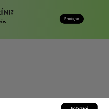
ÍNI?
Prodejte
uše,
Potvrzení