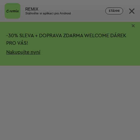
×
REMIX
STÁHNI
Stáhněte si aplikaci pro Android
×
-
30%
SLEVA + DOPRAVA ZDARMA
WELCOME DÁREK
PRO VÁS!
Nakupujte nyní