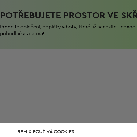
POTŘEBUJETE PROSTOR VE SKŘ
Prodejte oblečení, doplňky a boty, které již nenosíte. Jednod
pohodlně a zdarma!
REMIX POUŽÍVÁ COOKIES