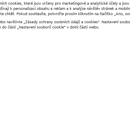
ních cookies, které jsou určeny pro marketingové a analytické účely a jso
ívají k personalizaci obsahu a reklam a k analýze návštěv stránek a mobiln
e chtěli. Pokud souhlasíte, potvrďte prosím kliknutím na tlačítko „Ano, so
“ nebo navštivte „Zásady ochrany osobních údajů a cookies“. Nastavení soub
e do části „Nastavení souborů cookie“ v dolní části webu.