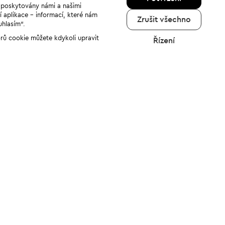
u poskytovány námi a našimi
í aplikace - informací, které nám
Zrušit všechno
uhlasím“.
orů cookie můžete kdykoli upravit
Řízení