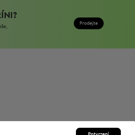
ÍNI?
Prodejte
uše,
Potvrzení