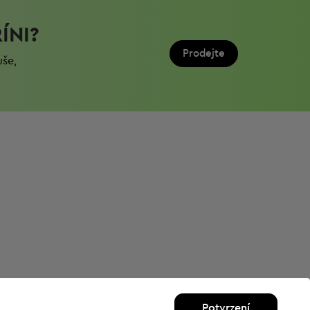
ÍNI?
Prodejte
uše,
Potvrzení