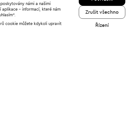
u poskytovány námi a našimi
í aplikace - informací, které nám
Zrušit všechno
uhlasím“.
orů cookie můžete kdykoli upravit
Řízení