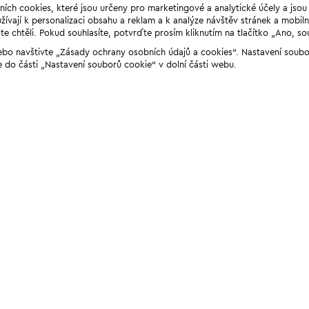
ních cookies, které jsou určeny pro marketingové a analytické účely a jso
ívají k personalizaci obsahu a reklam a k analýze návštěv stránek a mobiln
e chtěli. Pokud souhlasíte, potvrďte prosím kliknutím na tlačítko „Ano, so
“ nebo navštivte „Zásady ochrany osobních údajů a cookies“. Nastavení soub
e do části „Nastavení souborů cookie“ v dolní části webu.