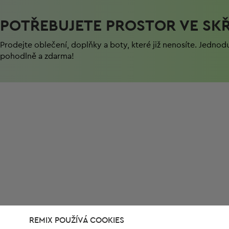
POTŘEBUJETE PROSTOR VE SKŘ
Prodejte oblečení, doplňky a boty, které již nenosíte. Jednod
pohodlně a zdarma!
REMIX POUŽÍVÁ COOKIES