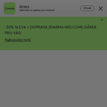
×
REMIX
STÁHNI
Stáhněte si aplikaci pro Android
×
-
30%
SLEVA + DOPRAVA ZDARMA
WELCOME DÁREK
PRO VÁS!
Nakupujte nyní