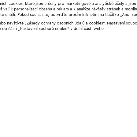
ních cookies, které jsou určeny pro marketingové a analytické účely a jso
ívají k personalizaci obsahu a reklam a k analýze návštěv stránek a mobiln
e chtěli. Pokud souhlasíte, potvrďte prosím kliknutím na tlačítko „Ano, so
“ nebo navštivte „Zásady ochrany osobních údajů a cookies“. Nastavení soub
e do části „Nastavení souborů cookie“ v dolní části webu.