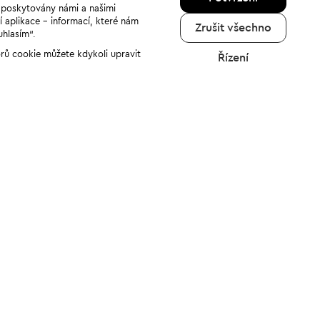
u poskytovány námi a našimi
í aplikace - informací, které nám
Zrušit všechno
uhlasím“.
orů cookie můžete kdykoli upravit
Řízení