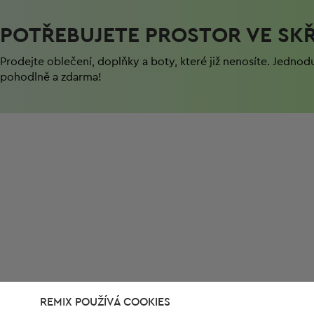
POTŘEBUJETE PROSTOR VE SKŘ
Prodejte oblečení, doplňky a boty, které již nenosíte. Jednod
pohodlně a zdarma!
REMIX POUŽÍVÁ COOKIES