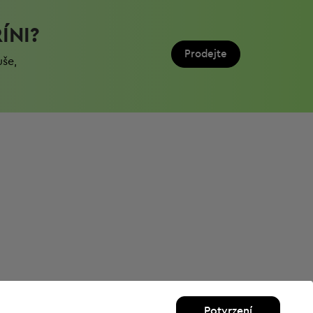
ÍNI?
Prodejte
uše,
Potvrzení