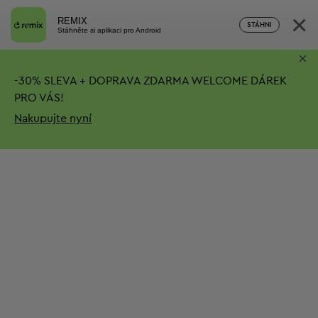
×
REMIX
STÁHNI
Stáhněte si aplikaci pro Android
×
-
30%
SLEVA + DOPRAVA ZDARMA
WELCOME DÁREK
PRO VÁS!
Nakupujte nyní