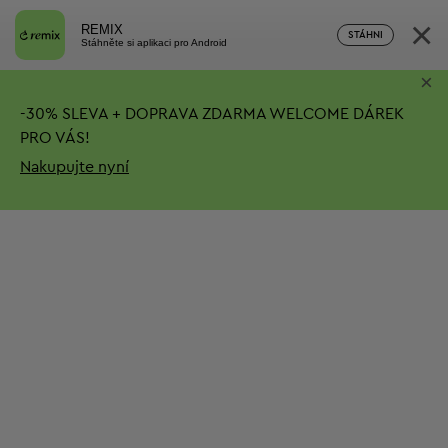
×
REMIX
STÁHNI
Stáhněte si aplikaci pro Android
×
-
30%
SLEVA + DOPRAVA ZDARMA
WELCOME DÁREK
PRO VÁS!
Nakupujte nyní