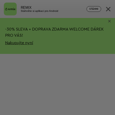
×
REMIX
STÁHNI
Stáhněte si aplikaci pro Android
×
-
30%
SLEVA + DOPRAVA ZDARMA
WELCOME DÁREK
PRO VÁS!
Nakupujte nyní