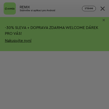
×
REMIX
STÁHNI
Stáhněte si aplikaci pro Android
×
-
30%
SLEVA + DOPRAVA ZDARMA
WELCOME DÁREK
PRO VÁS!
Nakupujte nyní