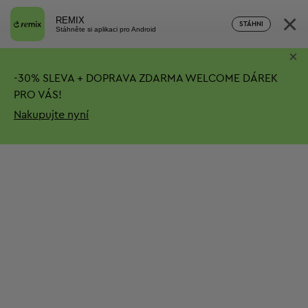
×
REMIX
STÁHNI
Stáhněte si aplikaci pro Android
×
-
30%
SLEVA + DOPRAVA ZDARMA
WELCOME DÁREK
PRO VÁS!
Nakupujte nyní